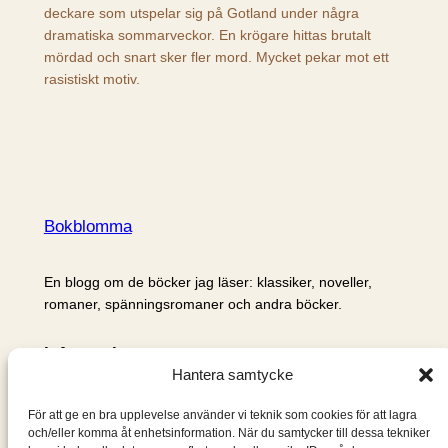
deckare som utspelar sig på Gotland under några
dramatiska sommarveckor. En krögare hittas brutalt
mördad och snart sker fler mord. Mycket pekar mot ett
rasistiskt motiv.
Bokblomma
En blogg om de böcker jag läser: klassiker, noveller,
romaner, spänningsromaner och andra böcker.
Information
Hantera samtycke
Cookie- och integritetspolicy
Om mig & om bloggen
För att ge en bra upplevelse använder vi teknik som cookies för att lagra
S
och/eller komma åt enhetsinformation. När du samtycker till dessa tekniker