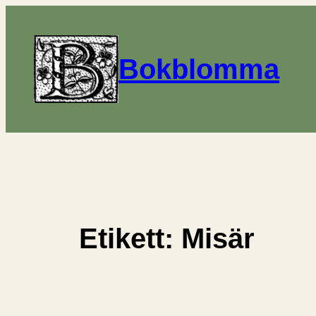
Hoppa
till
innehåll
Bokblomma
Etikett:
Misär