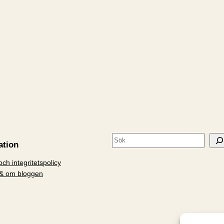
S
ation
ö
ch integritetspolicy
k
& om bloggen