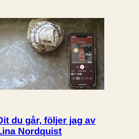
Dit du går, följer jag av
Lina Nordquist