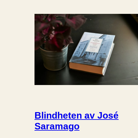
Blindheten av José
Saramago