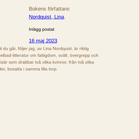
Bokens författare:
Nordquist, Lina
.
Inlägg postat
16 maj 2023
it du går, följer jag, av Lina Nordquist, är riktig
eelbad-litteratur om fattigdom, svält, övergrepp och
isär som drabbar två olika kvinnor, från två olika
ider, bosatta i samma lilla torp.