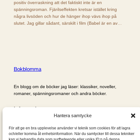
positiv överraskning att det faktiskt inte är en
spänningsroman. Fjärilseffekten kretsar istället kring
några livsöden och hur de hänger ihop vävs ihop på
slutet. Jag gillar sådant, särskilt i film (Babel är en av…
Bokblomma
En blogg om de böcker jag läser: klassiker, noveller,
romaner, spänningsromaner och andra böcker.
Information
Hantera samtycke
Cookie- och integritetspolicy
Om mig & om bloggen
För att ge en bra upplevelse använder vi teknik som cookies för att lagra
S
och/eller komma åt enhetsinformation. När du samtycker till dessa tekniker
kan vi behandla data som surfbeteende eller unika ID:n på denna