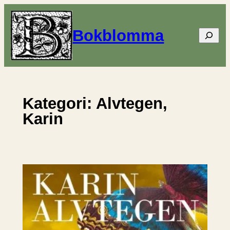
Hoppa
till
Bokblomma
Sök
innehåll
Kategori:
Alvtegen,
Karin