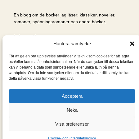
En blogg om de böcker jag läser: klassiker, noveller,
romaner, spänningsromaner och andra böcker.
Information
Hantera samtycke
Cookie- och integritetspolicy
Om mig & om bloggen
För att ge en bra upplevelse använder vi teknik som cookies för att lagra
S
och/eller komma åt enhetsinformation. När du samtycker till dessa tekniker
kan vi behandla data som surfbeteende eller unika ID:n på denna
ö
webbplats. Om du inte samtycker eller om du återkallar ditt samtycke kan
k
detta påverka vissa funktioner negativt.
Acceptera
Neka
Visa preferenser
Designad med
WordPress
Cookie- och integritetspolicy