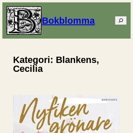
Hoppa
till
Bokblomma
Sök
innehåll
Kategori:
Blankens,
Cecilia