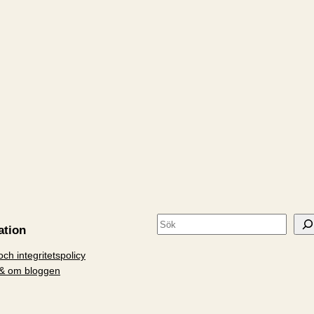
S
ation
ö
ch integritetspolicy
k
& om bloggen