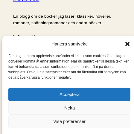
En blogg om de böcker jag läser: klassiker, noveller,
romaner, spänningsromaner och andra böcker.
Information
Hantera samtycke
Cookie- och integritetspolicy
Om mig & om bloggen
För att ge en bra upplevelse använder vi teknik som cookies för att lagra
S
och/eller komma åt enhetsinformation. När du samtycker till dessa tekniker
kan vi behandla data som surfbeteende eller unika ID:n på denna
ö
webbplats. Om du inte samtycker eller om du återkallar ditt samtycke kan
k
detta påverka vissa funktioner negativt.
Acceptera
Neka
Visa preferenser
Designad med
WordPress