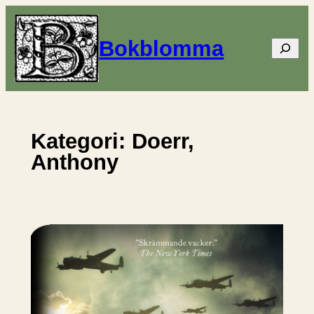
Hoppa
till
Bokblomma
Sök
innehåll
Kategori:
Doerr,
Anthony