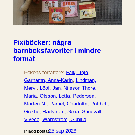
Pixiböcker: några
barnboksfavoriter i mindre
format
Bokens författare:
Falk, Jojo
, 
Garhamn, Anna-Karin
, 
Lindman,
Mervi
, 
Lööf, Jan
, 
Nilsson Thore,
Maria
, 
Olsson, Lotta
, 
Pedersen,
Morten N.
, 
Ramel, Charlotte
, 
Rottböll,
Grethe
, 
Rådström, Sofia
, 
Sundvall,
Viveca
, 
Wärnström, Gunilla
.
25 sep 2023
Inlägg postat