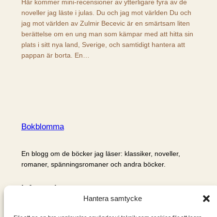
Här kommer mini-recensioner av ytterligare fyra av de
noveller jag läste i julas. Du och jag mot världen Du och
jag mot världen av Zulmir Becevic är en smärtsam liten
berättelse om en ung man som kämpar med att hitta sin
plats i sitt nya land, Sverige, och samtidigt hantera att
pappan är borta. En…
Bokblomma
En blogg om de böcker jag läser: klassiker, noveller,
romaner, spänningsromaner och andra böcker.
Information
Hantera samtycke
Cookie- och integritetspolicy
Om mig & om bloggen