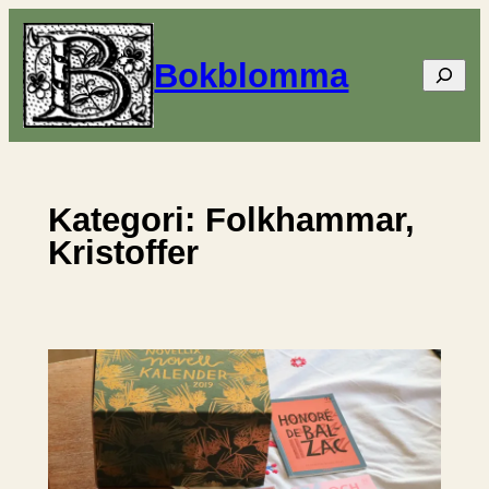
Hoppa
till
Bokblomma
Sök
innehåll
Kategori:
Folkhammar,
Kristoffer