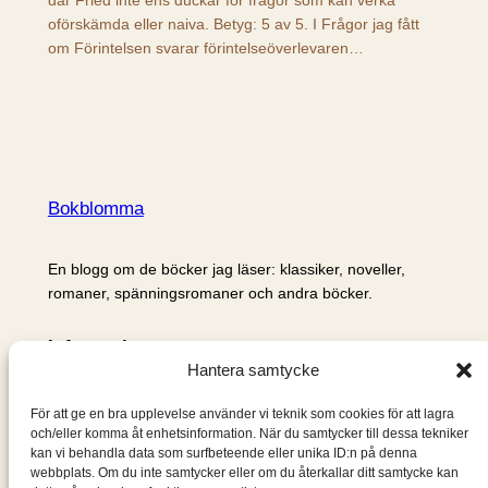
oförskämda eller naiva. Betyg: 5 av 5. I Frågor jag fått
om Förintelsen svarar förintelseöverlevaren…
Bokblomma
En blogg om de böcker jag läser: klassiker, noveller,
romaner, spänningsromaner och andra böcker.
Information
Hantera samtycke
Cookie- och integritetspolicy
Om mig & om bloggen
För att ge en bra upplevelse använder vi teknik som cookies för att lagra
S
och/eller komma åt enhetsinformation. När du samtycker till dessa tekniker
kan vi behandla data som surfbeteende eller unika ID:n på denna
ö
webbplats. Om du inte samtycker eller om du återkallar ditt samtycke kan