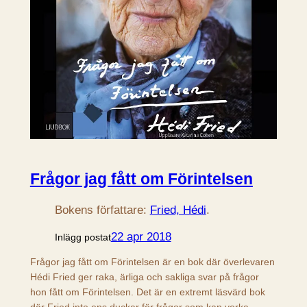
Frågor jag fått om Förintelsen
Bokens författare:
Fried, Hédi
.
22 apr 2018
Inlägg postat
Frågor jag fått om Förintelsen är en bok där överlevaren
Hédi Fried ger raka, ärliga och sakliga svar på frågor
hon fått om Förintelsen. Det är en extremt läsvärd bok
där Fried inte ens duckar för frågor som kan verka