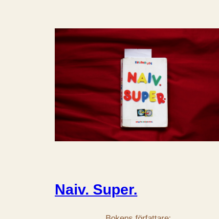
Naiv. Super.
Bokens författare: