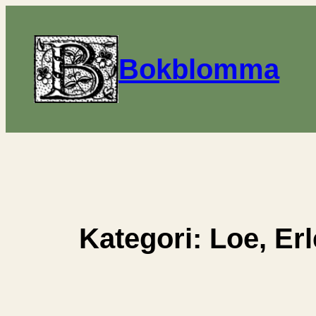
Hoppa
till
innehåll
Bokblomma
Kategori:
Loe, Er