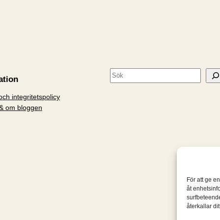
S
ation
ö
ch integritetspolicy
k
& om bloggen
För att ge e
åt enhetsinf
surfbeteende
återkallar d