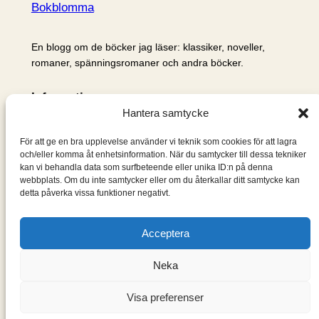
Bokblomma
En blogg om de böcker jag läser: klassiker, noveller,
romaner, spänningsromaner och andra böcker.
Information
Hantera samtycke
Cookie- och integritetspolicy
Om mig & om bloggen
För att ge en bra upplevelse använder vi teknik som cookies för att lagra
S
och/eller komma åt enhetsinformation. När du samtycker till dessa tekniker
kan vi behandla data som surfbeteende eller unika ID:n på denna
ö
webbplats. Om du inte samtycker eller om du återkallar ditt samtycke kan
k
detta påverka vissa funktioner negativt.
Acceptera
Neka
Visa preferenser
Designad med
WordPress