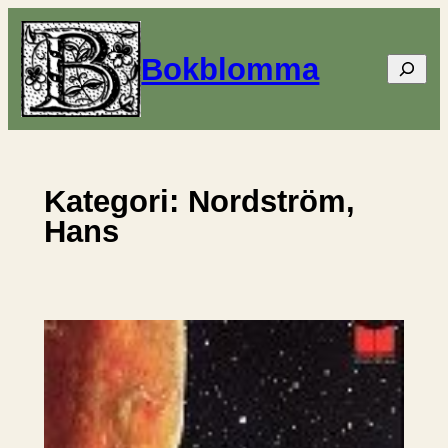
Hoppa
till
Bokblomma
Sök
innehåll
Kategori:
Nordström,
Hans