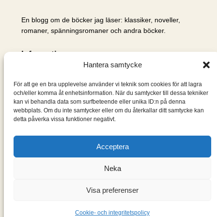
En blogg om de böcker jag läser: klassiker, noveller,
romaner, spänningsromaner och andra böcker.
Information
Hantera samtycke
Cookie- och integritetspolicy
Om mig & om bloggen
För att ge en bra upplevelse använder vi teknik som cookies för att lagra
S
och/eller komma åt enhetsinformation. När du samtycker till dessa tekniker
kan vi behandla data som surfbeteende eller unika ID:n på denna
ö
webbplats. Om du inte samtycker eller om du återkallar ditt samtycke kan
k
detta påverka vissa funktioner negativt.
Acceptera
Neka
Visa preferenser
Designad med
WordPress
Cookie- och integritetspolicy