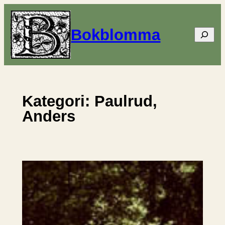
Hoppa
till
Bokblomma
Sök
innehåll
Kategori:
Paulrud,
Anders