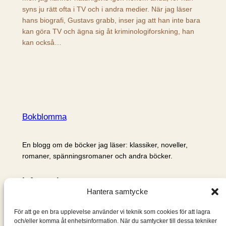
syns ju rätt ofta i TV och i andra medier. När jag läser
hans biografi, Gustavs grabb, inser jag att han inte bara
kan göra TV och ägna sig åt kriminologiforskning, han
kan också…
Bokblomma
En blogg om de böcker jag läser: klassiker, noveller,
romaner, spänningsromaner och andra böcker.
Information
Hantera samtycke
Cookie- och integritetspolicy
Om mig & om bloggen
För att ge en bra upplevelse använder vi teknik som cookies för att lagra
S
och/eller komma åt enhetsinformation. När du samtycker till dessa tekniker