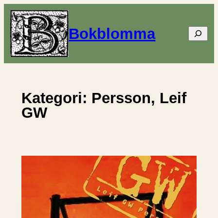
Hoppa
till
Bokblomma
Sök
innehåll
Kategori:
Persson, Leif
GW