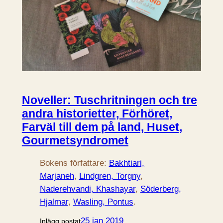
Noveller: Tuschritningen och tre
andra historietter, Förhöret,
Farväl till dem på land, Huset,
Gourmetsyndromet
Bokens författare:
Bakhtiari,
Marjaneh
, 
Lindgren, Torgny
, 
Naderehvandi, Khashayar
, 
Söderberg,
Hjalmar
, 
Wasling, Pontus
.
25 jan 2019
Inlägg postat