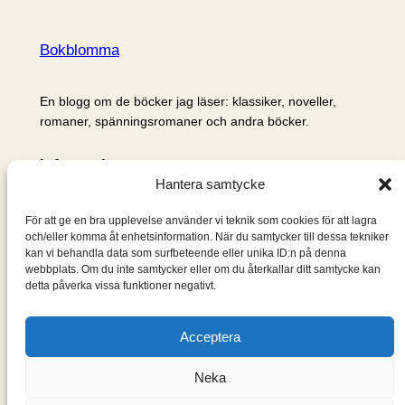
Bokblomma
En blogg om de böcker jag läser: klassiker, noveller,
romaner, spänningsromaner och andra böcker.
Information
Hantera samtycke
Cookie- och integritetspolicy
Om mig & om bloggen
För att ge en bra upplevelse använder vi teknik som cookies för att lagra
S
och/eller komma åt enhetsinformation. När du samtycker till dessa tekniker
kan vi behandla data som surfbeteende eller unika ID:n på denna
ö
webbplats. Om du inte samtycker eller om du återkallar ditt samtycke kan
k
detta påverka vissa funktioner negativt.
Acceptera
Neka