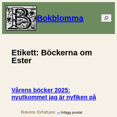
Hoppa
till
Bokblomma
Sök
innehåll
Etikett:
Böckerna om
Ester
Vårens böcker 2025:
nyutkommet jag är nyfiken på
Bokens författare:
–
.
Inlägg postat