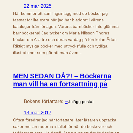
22 mar 2025
Här kommer ett samlingsinlägg med de böcker jag
fastnat för lite extra när jag har bläddrat i vårens
kataloger från förlagen. Vårens barnböcker Inte glömma
barnböckerna! Jag tycker om Maria Nilsson Thores
böcker om Alla tre och deras vardag på förskolan Ärtan.
Riktigt mysiga böcker med uttrycksfulla och tydliga
illustrationer som gör att man även…
MEN SEDAN DÅ?! – Böckerna
man vill ha en fortsättning på
Bokens författare:
–
.
Inlägg postat
13 mar 2017
Oftast föredrar jag när författare låter läsaren upptäcka
saker mellan raderna istället för när de beskriver och
förklarar minsta lilla detalj. Jag tycker att det är dötrist att