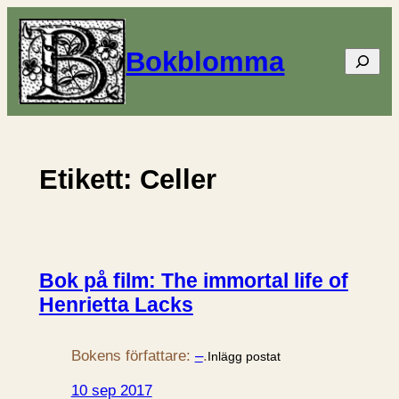
Hoppa
till
Bokblomma
Sök
innehåll
Etikett:
Celler
Bok på film: The immortal life of
Henrietta Lacks
Bokens författare:
–
.
Inlägg postat
10 sep 2017