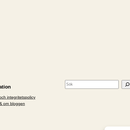
S
ation
ö
ch integritetspolicy
k
& om bloggen