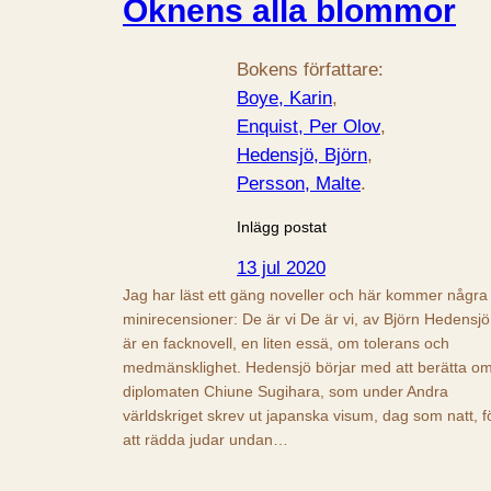
Öknens alla blommor
Bokens författare:
Boye, Karin
, 
Enquist, Per Olov
, 
Hedensjö, Björn
, 
Persson, Malte
.
Inlägg postat
13 jul 2020
Jag har läst ett gäng noveller och här kommer några
minirecensioner: De är vi De är vi, av Björn Hedensjö
är en facknovell, en liten essä, om tolerans och
medmänsklighet. Hedensjö börjar med att berätta o
diplomaten Chiune Sugihara, som under Andra
världskriget skrev ut japanska visum, dag som natt, f
att rädda judar undan…