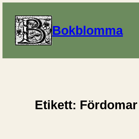
Hoppa
till
innehåll
Bokblomma
Etikett:
Fördomar