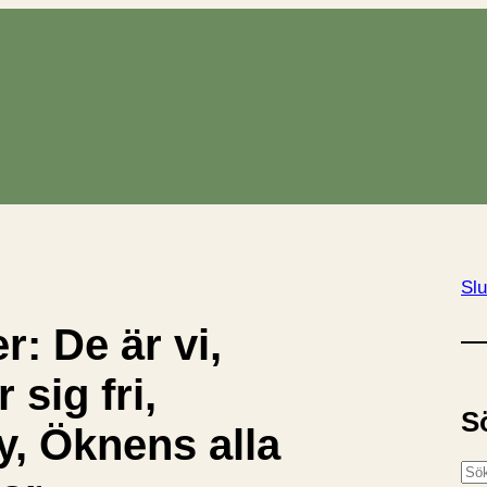
Slu
r: De är vi,
 sig fri,
S
y, Öknens alla
S