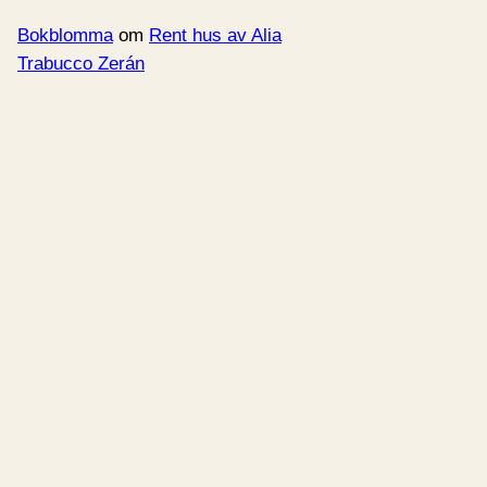
Bokblomma
om
Rent hus av Alia
Trabucco Zerán