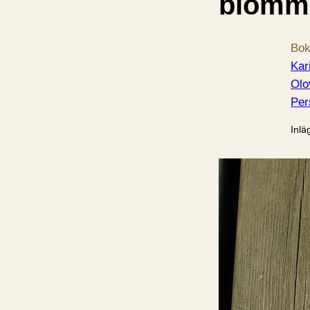
blomm
Bok
Kar
Olo
Per
Inlä