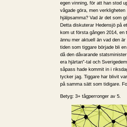
egen vinning, för att han stod u
vågade göra, men verkligheten s
hjälpsamma? Vad är det som gö
Detta diskuterar Hedensjö på e
kom ut första gången 2014, en t
ännu mer aktuell än vad den är 
tiden som tiggare började bli e
då den dåvarande statsministe
era hjärtan”-tal och Sverigedemo
såpass hade kommit in i riksd
tycker jag. Tiggare har blivit v
på samma sätt som tidigare. For
Betyg: 3+ tågperronger av 5.