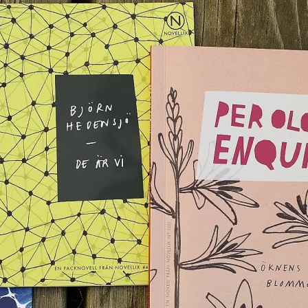
E-böcker
Deckare
Fakta
handel
voriter
Framsidor
Filmatiseringar
Historia
Klass
ldraskap
Illustrerat
Kärlek
ssiker
Kvinnors liv
udböcker
Nobelpriset
Läsa
Mord
eller
Personligt
Nyutkommet
Poesi
itik & samhälle
Prisbelönt
Relationer
Sorg
oföljetongen
änning
Storbritannien
Summeringar
verige
Ungdomsböcker
Tonår
Utläst
Vill läsa
USA
växt
nskap