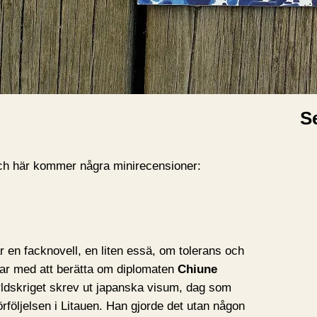
A
A
r
k
i
S
v
 och här kommer några minirecensioner:
är en facknovell, en liten essä, om tolerans och
ar med att berätta om diplomaten
Chiune
ldskriget skrev ut japanska visum, dag som
förföljelsen i Litauen. Han gjorde det utan någon