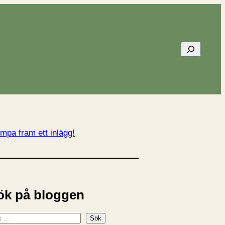
Sök
mpa fram ett inlägg!
ök på bloggen
Sök