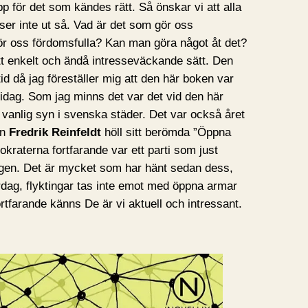
pp för det som kändes rätt. Så önskar vi att alla
er inte ut så. Vad är det som gör oss
r oss fördomsfulla? Kan man göra något åt det?
tt enkelt och ändå intresseväckande sätt. Den
id då jag föreställer mig att den här boken var
idag. Som jag minns det var det vid den här
n vanlig syn i svenska städer. Det var också året
rn
Fredrik Reinfeldt
höll sitt berömda ”Öppna
kraterna fortfarande var ett parti som just
agen. Det är mycket som har hänt sedan dess,
ardag, flyktingar tas inte emot med öppna armar
tfarande känns De är vi aktuell och intressant.