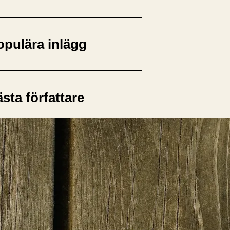
opulära inlägg
sta författare
opulära ämnen
rnböcker
Bokcirkel
Biografi
Blogga