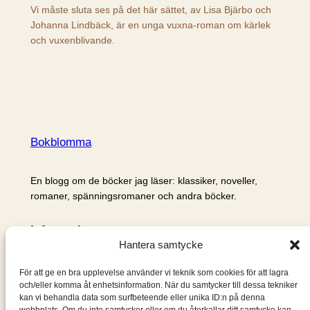
Vi måste sluta ses på det här sättet, av Lisa Bjärbo och
Johanna Lindbäck, är en unga vuxna-roman om kärlek
och vuxenblivande.
Bokblomma
En blogg om de böcker jag läser: klassiker, noveller,
romaner, spänningsromaner och andra böcker.
Information
Hantera samtycke
Cookie- och integritetspolicy
Om mig & om bloggen
För att ge en bra upplevelse använder vi teknik som cookies för att lagra
S
och/eller komma åt enhetsinformation. När du samtycker till dessa tekniker
kan vi behandla data som surfbeteende eller unika ID:n på denna
ö