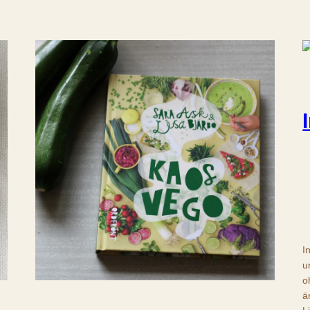
I
u
o
ä