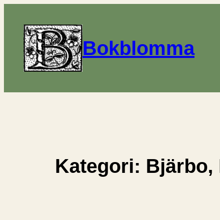
Hoppa
till
innehåll
Bokblomma
Kategori:
Bjärbo,