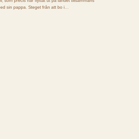
iv, som precis har flyttat ut på landet tillsammans
ed sin pappa. Steget från att bo i…