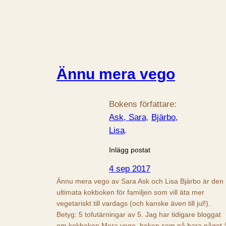
Ännu mera vego
Bokens författare:
Ask, Sara
, 
Bjärbo,
Lisa
.
Inlägg postat
4 sep 2017
Ännu mera vego av Sara Ask och Lisa Bjärbo är den
ultimata kokboken för familjen som vill äta mer
vegetariskt till vardags (och kanske även till jul!).
Betyg: 5 tofutärningar av 5. Jag har tidigare bloggat
om kokboken Mera vego, boken som på bara något 