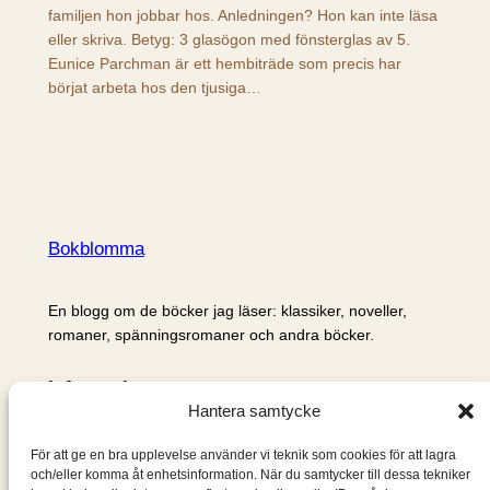
familjen hon jobbar hos. Anledningen? Hon kan inte läsa
eller skriva. Betyg: 3 glasögon med fönsterglas av 5.
Eunice Parchman är ett hembiträde som precis har
börjat arbeta hos den tjusiga…
Bokblomma
En blogg om de böcker jag läser: klassiker, noveller,
romaner, spänningsromaner och andra böcker.
Information
Hantera samtycke
Cookie- och integritetspolicy
Om mig & om bloggen
För att ge en bra upplevelse använder vi teknik som cookies för att lagra
S
och/eller komma åt enhetsinformation. När du samtycker till dessa tekniker