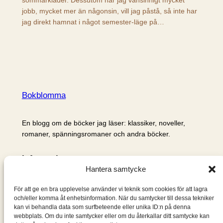
jobb, mycket mer än någonsin, vill jag påstå, så inte har
jag direkt hamnat i något semester-läge på…
Bokblomma
En blogg om de böcker jag läser: klassiker, noveller,
romaner, spänningsromaner och andra böcker.
Information
Hantera samtycke
Cookie- och integritetspolicy
Om mig & om bloggen
För att ge en bra upplevelse använder vi teknik som cookies för att lagra
S
och/eller komma åt enhetsinformation. När du samtycker till dessa tekniker
kan vi behandla data som surfbeteende eller unika ID:n på denna
ö
webbplats. Om du inte samtycker eller om du återkallar ditt samtycke kan