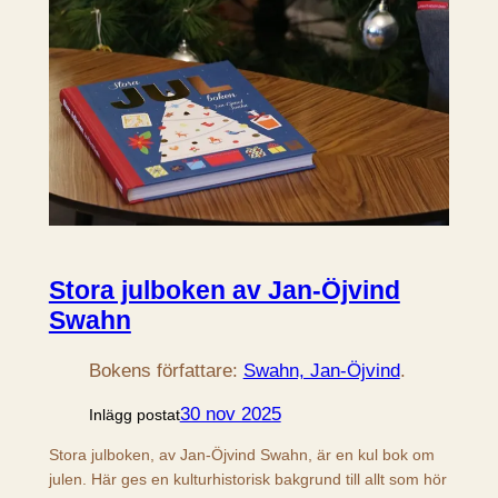
Stora julboken av Jan-Öjvind
Swahn
Bokens författare:
Swahn, Jan-Öjvind
.
30 nov 2025
Inlägg postat
Stora julboken, av Jan-Öjvind Swahn, är en kul bok om
julen. Här ges en kulturhistorisk bakgrund till allt som hör