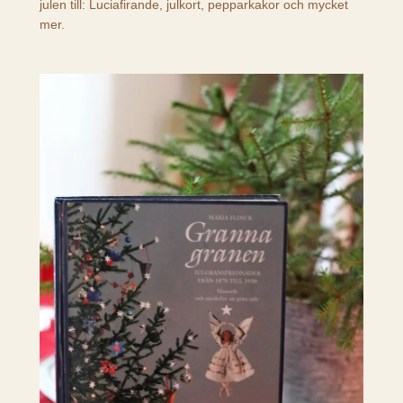
julen till: Luciafirande, julkort, pepparkakor och mycket
mer.