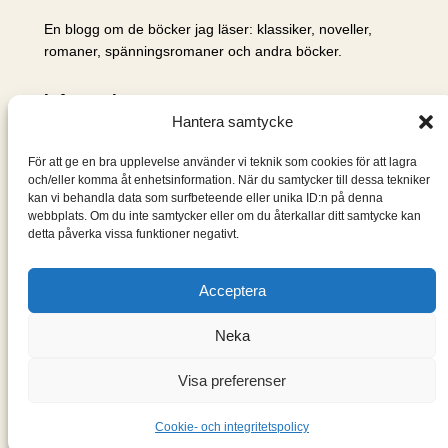
En blogg om de böcker jag läser: klassiker, noveller,
romaner, spänningsromaner och andra böcker.
Information
Hantera samtycke
Cookie- och integritetspolicy
Om mig & om bloggen
För att ge en bra upplevelse använder vi teknik som cookies för att lagra
S
och/eller komma åt enhetsinformation. När du samtycker till dessa tekniker
kan vi behandla data som surfbeteende eller unika ID:n på denna
ö
webbplats. Om du inte samtycker eller om du återkallar ditt samtycke kan
k
detta påverka vissa funktioner negativt.
Acceptera
Neka
Visa preferenser
Designad med
WordPress
Cookie- och integritetspolicy