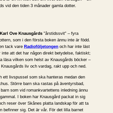
rds vid den tiden 3 månader gamla dotter.
Karl Ove Knausgårds
”årstidssvit” – fyra
ottern, som i den första boken ännu inte är född.
ien tack vare
Radioföljetongen
och har inte läst
 inte att det har någon direkt betydelse, faktiskt;
rja läsa vilken som helst av Knausgårds böcker –
v Knausgårds liv och vardag, rakt upp och ned.
h ett livspussel som ska hanteras medan den
khus. Större barn ska rastas på äventyrsbad,
t barn som vid romankvartettens inledning ännu
r gammal. I boken har Knausgård packat in sig
n och reser över Skånes platta landskap för att ta
n befinner sig. Det är vår. För det lilla barnet