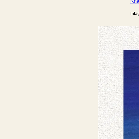
Kna
Inlä