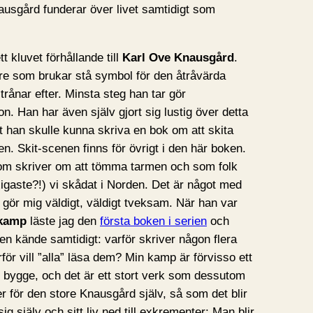
nausgård funderar över livet samtidigt som
t kluvet förhållande till
Karl Ove Knausgård
.
are som brukar stå symbol för den åtråvärda
trånar efter. Minsta steg han tar gör
on. Han har även själv gjort sig lustig över detta
tt han skulle kunna skriva en bok om att skita
en. Skit-scenen finns för övrigt i den här boken.
 som skriver om att tömma tarmen och som folk
igaste?!) vi skådat i Norden. Det är något med
gör mig väldigt, väldigt tveksam. När han var
kamp
läste jag den
första boken i serien
och
men kände samtidigt: varför skriver någon flera
för vill ”alla” läsa dem? Min kamp är förvisso ett
t bygge, och det är ett stort verk som dessutom
r för den store Knausgård själv, så som det blir
 själv och sitt liv ned till exkrementer; Man blir