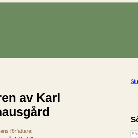
Slu
en av Karl
nausgård
S
ens författare:
S