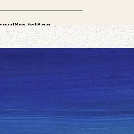
opulära inlägg
sta författare
opulära ämnen
rnböcker
Bokcirkel
Biografi
Blogga