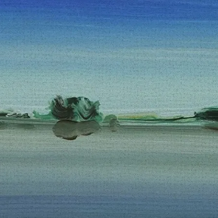
E-böcker
Deckare
Fakta
handel
voriter
Framsidor
Filmatiseringar
Historia
Klass
ldraskap
Illustrerat
Kärlek
ssiker
Kvinnors liv
udböcker
Nobelpriset
Läsa
Mord
eller
Personligt
Nyutkommet
Poesi
itik & samhälle
Prisbelönt
Relationer
Sorg
oföljetongen
änning
Storbritannien
Summeringar
verige
Ungdomsböcker
Tonår
Utläst
Vill läsa
USA
växt
nskap