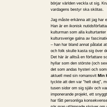
börjar världen veckla ut sig. K
vardagens bestyr ska skötas.
Jag måste erkänna att jag har et
Han är en ikonisk nutidsförfatt
kulturman som alla kulturtanter 
kultursverige galna av fascinati
– han har bland annat påtalat a
och folk skulle kasta sig över d
Det här är alltså en författare
hyllar som den störste (och sex
det som andas hysteri och som 
aktuell med sin romansvit
Min 
tyckte att den var ”helt okej”, 
tusen sidor om sig själv och var
imponerande projekt, ett snygg
har fått personliga konsekvense
när man utlämnade skriver om sig