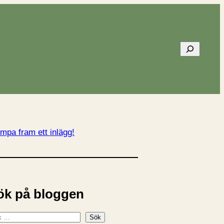
Sök
mpa fram ett inlägg!
ök på bloggen
Sök