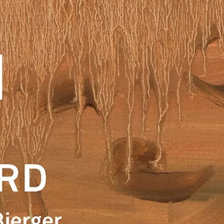
Bokblomma
om
Rent hus av Alia
Trabucco Zerán