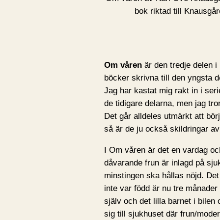
bok riktad till Knausgå
Om våren
är den tredje delen i
böcker skrivna till den yngsta d
Jag har kastat mig rakt in i ser
de tidigare delarna, men jag tror
Det går alldeles utmärkt att bö
så är de ju också skildringar a
I Om våren är det en vardag oc
dåvarande frun är inlagd på sju
minstingen ska hållas nöjd. De
inte var född är nu tre månade
själv och det lilla barnet i bile
sig till sjukhuset där frun/moder