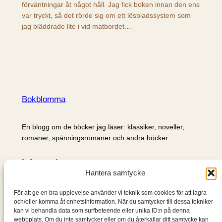
förväntningar åt något håll. Jag fick boken innan den ens
var tryckt, så det rörde sig om ett lösbladssystem som
jag bläddrade lite i vid matbordet.…
Bokblomma
En blogg om de böcker jag läser: klassiker, noveller,
romaner, spänningsromaner och andra böcker.
Information
Hantera samtycke
Cookie- och integritetspolicy
Om mig & om bloggen
För att ge en bra upplevelse använder vi teknik som cookies för att lagra
S
och/eller komma åt enhetsinformation. När du samtycker till dessa tekniker
kan vi behandla data som surfbeteende eller unika ID:n på denna
ö
webbplats. Om du inte samtycker eller om du återkallar ditt samtycke kan