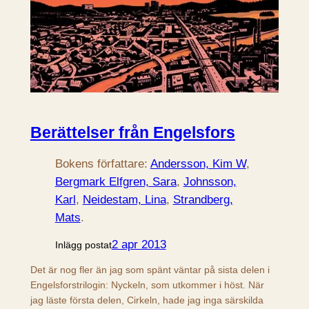
Berättelser från Engelsfors
Bokens författare:
Andersson, Kim W
, 
Bergmark Elfgren, Sara
, 
Johnsson,
Karl
, 
Neidestam, Lina
, 
Strandberg,
Mats
.
2 apr 2013
Inlägg postat
Det är nog fler än jag som spänt väntar på sista delen i
Engelsforstrilogin: Nyckeln, som utkommer i höst. När
jag läste första delen, Cirkeln, hade jag inga särskilda