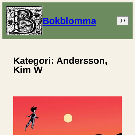
Hoppa
till
Bokblomma
Sök
innehåll
Kategori:
Andersson,
Kim W