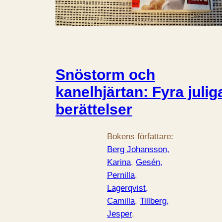
Snöstorm och
kanelhjärtan: Fyra julig
berättelser
Bokens författare:
Berg Johansson,
Karina
, 
Gesén,
Pernilla
, 
Lagerqvist,
Camilla
, 
Tillberg,
Jesper
.