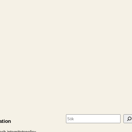
S
ation
ö
ch integritetspolicy