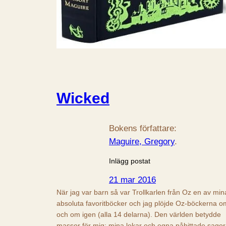
Wicked
Bokens författare:
Maguire, Gregory
.
Inlägg postat
21 mar 2016
När jag var barn så var Trollkarlen från Oz en av min
absoluta favoritböcker och jag plöjde Oz-böckerna o
och om igen (alla 14 delarna). Den världen betydde
massor för mig; mina lekar och egna påhittade sagor