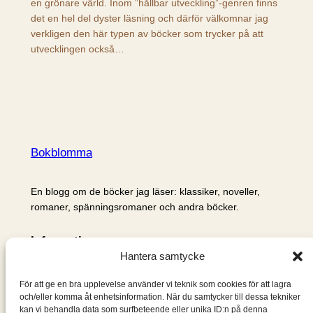
en grönare värld. Inom ”hållbar utveckling”-genren finns
det en hel del dyster läsning och därför välkomnar jag
verkligen den här typen av böcker som trycker på att
utvecklingen också…
Bokblomma
En blogg om de böcker jag läser: klassiker, noveller,
romaner, spänningsromaner och andra böcker.
Information
Hantera samtycke
Cookie- och integritetspolicy
Om mig & om bloggen
För att ge en bra upplevelse använder vi teknik som cookies för att lagra
S
och/eller komma åt enhetsinformation. När du samtycker till dessa tekniker
kan vi behandla data som surfbeteende eller unika ID:n på denna