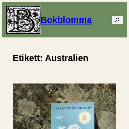
Hoppa
till
Bokblomma
Sök
innehåll
Etikett:
Australien