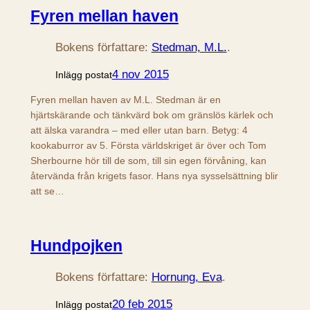
Fyren mellan haven
Bokens författare:
Stedman, M.L.
.
4 nov 2015
Inlägg postat
Fyren mellan haven av M.L. Stedman är en
hjärtskärande och tänkvärd bok om gränslös kärlek och
att älska varandra – med eller utan barn. Betyg: 4
kookaburror av 5. Första världskriget är över och Tom
Sherbourne hör till de som, till sin egen förvåning, kan
återvända från krigets fasor. Hans nya sysselsättning blir
att se…
Hundpojken
Bokens författare:
Hornung, Eva
.
20 feb 2015
Inlägg postat