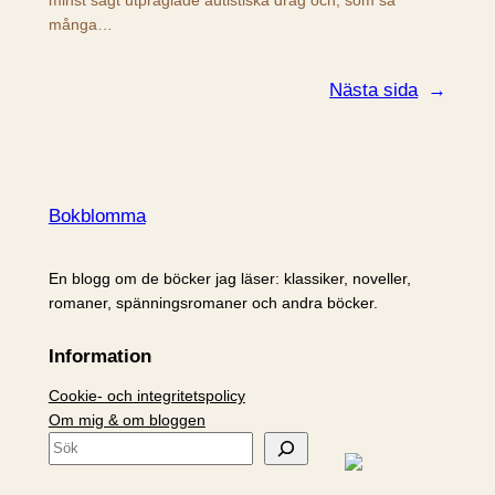
minst sagt utpräglade autistiska drag och, som så
många…
Nästa sida
→
Bokblomma
En blogg om de böcker jag läser: klassiker, noveller,
romaner, spänningsromaner och andra böcker.
Information
Cookie- och integritetspolicy
Om mig & om bloggen
S
ö