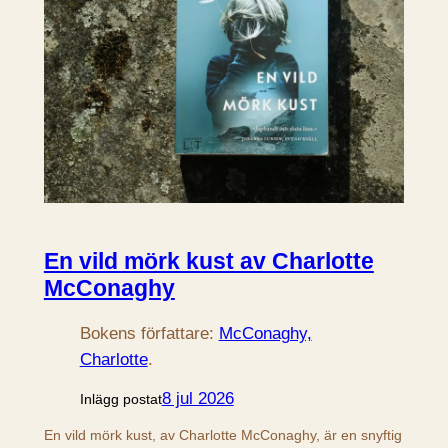
En vild mörk kust av Charlotte
McConaghy
Bokens författare:
McConaghy,
Charlotte
.
8 jul 2026
Inlägg postat
En vild mörk kust, av Charlotte McConaghy, är en snyftig