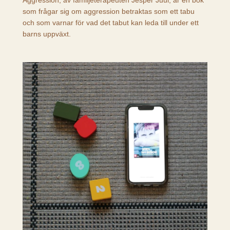
Aggression, av familjeterapeuten Jesper Juul, är en bok
som frågar sig om aggression betraktas som ett tabu
och som varnar för vad det tabut kan leda till under ett
barns uppväxt.