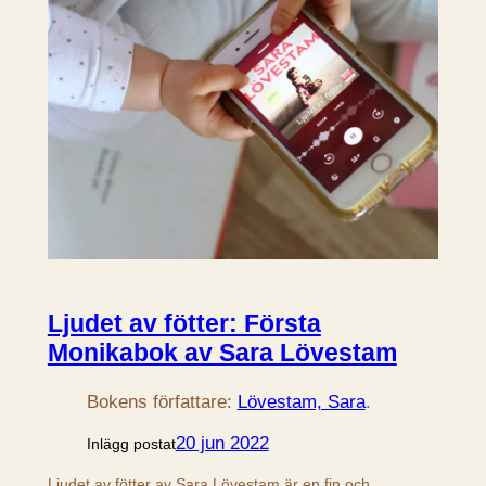
Ljudet av fötter: Första
Monikabok av Sara Lövestam
Bokens författare:
Lövestam, Sara
.
20 jun 2022
Inlägg postat
Ljudet av fötter av Sara Lövestam är en fin och