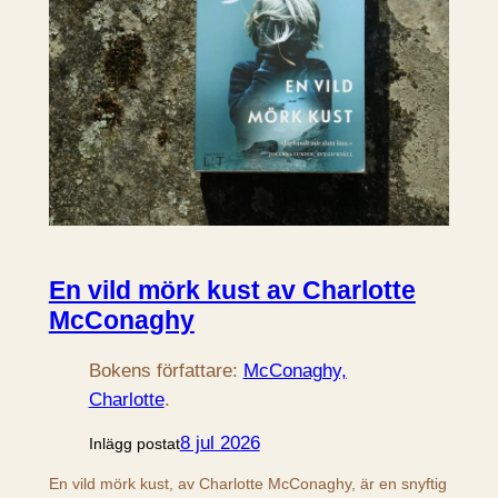
En vild mörk kust av Charlotte
McConaghy
Bokens författare:
McConaghy,
Charlotte
.
8 jul 2026
Inlägg postat
En vild mörk kust, av Charlotte McConaghy, är en snyftig