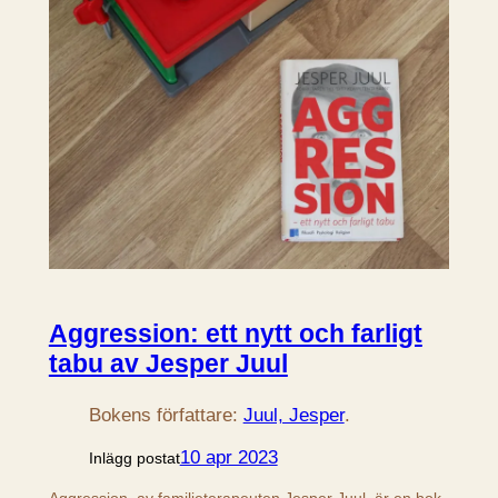
Aggression: ett nytt och farligt
tabu av Jesper Juul
Bokens författare:
Juul, Jesper
.
10 apr 2023
Inlägg postat