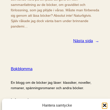
sammanfattning av de böcker, om graviditet och
förlossning, som jag plöjde i våras. Måste man förbereda
sig genom att läsa böcker? Absolut inte! Naturligtvis.
Själv råkade jag dock vänta barn under brinnande
pandemi…
Nästa sida
→
Bokblomma
En blogg om de böcker jag läser: klassiker, noveller,
romaner, spänningsromaner och andra böcker.
Information
Hantera samtycke
Cookie- och integritetspolicy