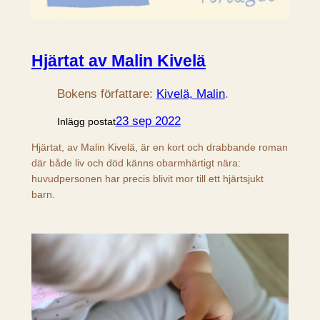
Hjärtat av Malin Kivelä
Bokens författare:
Kivelä, Malin
.
23 sep 2022
Inlägg postat
Hjärtat, av Malin Kivelä, är en kort och drabbande roman
där både liv och död känns obarmhärtigt nära:
huvudpersonen har precis blivit mor till ett hjärtsjukt
barn.