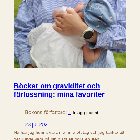
Böcker om graviditet och
förlossning: mina favoriter
Bokens författare:
–
.
Inlägg postat
23 jul 2021
Nu har jag hunnit vara mamma ett tag och jag tänkte att
det kunde vara på sin plats att göra en liten