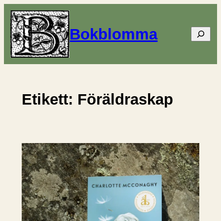
Hoppa
till
Bokblomma
Sök
innehåll
Etikett:
Föräldraskap