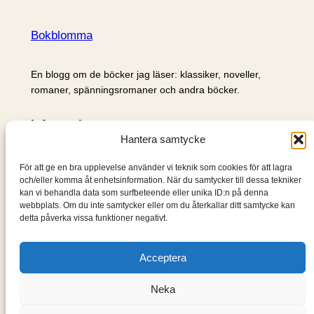
Bokblomma
En blogg om de böcker jag läser: klassiker, noveller,
romaner, spänningsromaner och andra böcker.
Information
Hantera samtycke
Cookie- och integritetspolicy
Om mig & om bloggen
För att ge en bra upplevelse använder vi teknik som cookies för att lagra
S
och/eller komma åt enhetsinformation. När du samtycker till dessa tekniker
kan vi behandla data som surfbeteende eller unika ID:n på denna
ö
webbplats. Om du inte samtycker eller om du återkallar ditt samtycke kan
k
detta påverka vissa funktioner negativt.
Acceptera
Neka