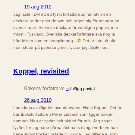
19 aug 2012
Jag läste i DN att ett tyskt författarduo har skrivit en
deckare under pseudonym och utgett sig för att vara en
svensk man. Svenska deckare är verkligen poppis, inte
minst i Tyskland. Svenska deckarförfattare ska nog ta
händelsen som en komplimang..
Det är inte så ofta
man stöter på pseudonymer, tycker jag. Själv har…
Koppel, revisited
Bokens författare:
–
.
Inlägg postat
26 aug 2010
I onsdags avslöjades pseudonymen Hans Koppel. Det är
barnboksförfattaren Peter Lidbeck som ligger bakom
namnet. Han är tyvärr helt okänd för mig. Jag säger
tyvärr, för jag hade gärna läst hans övriga verk om han
hade skrivit böcker riktade till vuxna. Jag gillade ju som