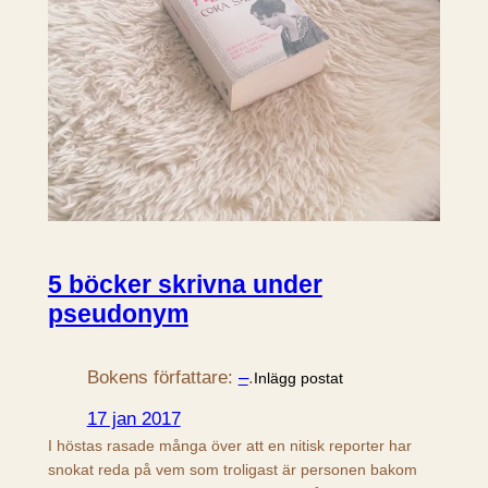
5 böcker skrivna under
pseudonym
Bokens författare:
–
.
Inlägg postat
17 jan 2017
I höstas rasade många över att en nitisk reporter har
snokat reda på vem som troligast är personen bakom