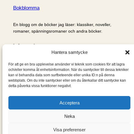
Bokblomma
En blogg om de böcker jag läser: klassiker, noveller,
romaner, spänningsromaner och andra böcker.
Information
Hantera samtycke
Cookie- och integritetspolicy
Om mig & om bloggen
För att ge en bra upplevelse använder vi teknik som cookies för att lagra
S
och/eller komma åt enhetsinformation. När du samtycker till dessa tekniker
kan vi behandla data som surfbeteende eller unika ID:n på denna
ö
webbplats. Om du inte samtycker eller om du återkallar ditt samtycke kan
k
detta påverka vissa funktioner negativt.
Acceptera
Neka
Visa preferenser
Designad med
WordPress