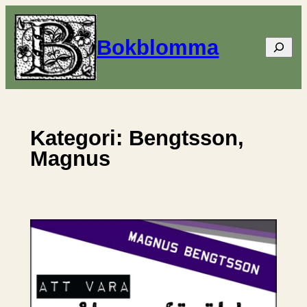
Hoppa
till
Bokblomma
Sök
innehåll
Kategori:
Bengtsson,
Magnus