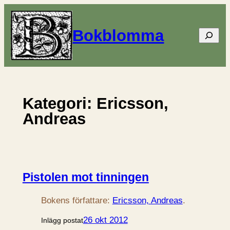
Hoppa
till
Bokblomma
Sök
innehåll
Kategori:
Ericsson,
Andreas
Pistolen mot tinningen
Bokens författare:
Ericsson, Andreas
.
26 okt 2012
Inlägg postat