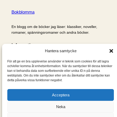
Bokblomma
En blogg om de böcker jag läser: klassiker, noveller,
romaner, spänningsromaner och andra böcker.
Information
Hantera samtycke
Cookie- och integritetspolicy
Om mig & om bloggen
För att ge en bra upplevelse använder vi teknik som cookies för att lagra
S
och/eller komma åt enhetsinformation. När du samtycker till dessa tekniker
kan vi behandla data som surfbeteende eller unika ID:n på denna
ö
webbplats. Om du inte samtycker eller om du återkallar ditt samtycke kan
k
detta påverka vissa funktioner negativt.
Acceptera
Neka