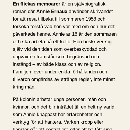
En flickas memoarer
är en självbiografisk
roman där
Annie Ernaux
använder skrivandet
för att resa tillbaka till sommaren 1958 och
försöka förstå vad hon var med om och hur det
påverkade henne. Annie är 18 år den sommaren
och ska arbeta på ett kollo. Hon beskriver sig
själv vid den tiden som överbeskyddad och
uppväxten framstår som begränsad och
instängd – av både klass och av religion.
Familjen lever under enkla förhållanden och
tillvaron omgärdas av stränga regler, inte minst
kring män.
På kolonin arbetar unga personer, män och
kvinnor, och det blir inträdet till en helt ny värld,
som Annie knappast har erfarenheter och
verktyg för att hantera. Varken kropp eller
känslor går att kontrollera efter att ha fått sina