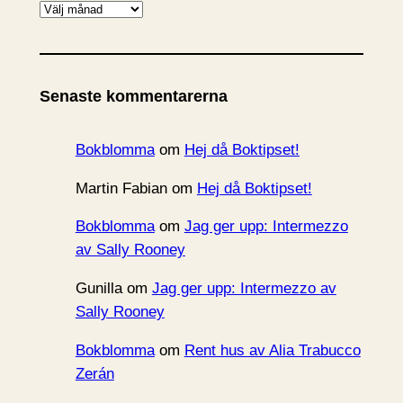
A
r
k
i
Senaste kommentarerna
v
Bokblomma
om
Hej då Boktipset!
Martin Fabian
om
Hej då Boktipset!
Bokblomma
om
Jag ger upp: Intermezzo
av Sally Rooney
Gunilla
om
Jag ger upp: Intermezzo av
Sally Rooney
Bokblomma
om
Rent hus av Alia Trabucco
Zerán