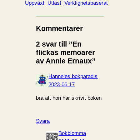
Uppväxt
Utläst
Verklighetsbaserat
Kommentarer
2 svar till ”En
flickas memoarer
av Annie Ernaux”
Hanneles bokparadis
2023-06-17
bra att hon har skrivit boken
Svara
Bokblomma