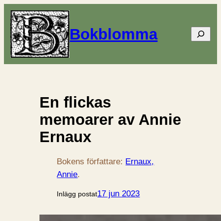
Bokblomma
Sök
En flickas
memoarer av Annie
Ernaux
Bokens författare:
Ernaux,
Annie
.
17 jun 2023
Inlägg postat