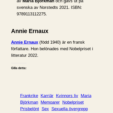
av
Maria Björkman
och gavs ut på
svenska av Norstedts 2021. ISBN:
9789113112275.
Annie Ernaux
Annie Ernaux
(född 1940) är en fransk
författare. Hon belönades med Nobelpriset i
litteratur 2022.
Gilla detta:
Frankrike
Karriär
Kvinnors liv
Maria
Björkman
Memoarer
Nobelpriset
Prisbelönt
Sex
Sexuella övergrepp