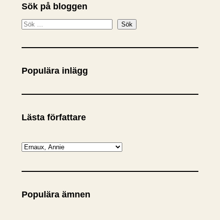
Sök på bloggen
S
Sök
ö
k
Populära inlägg
Lästa författare
K
a
t
e
Populära ämnen
g
o