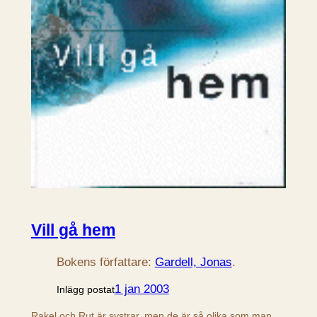
Vill gå hem
Bokens författare:
Gardell, Jonas
.
1 jan 2003
Inlägg postat
Rakel och Rut är systrar, men de är så olika som man