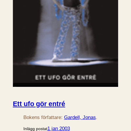
Ett ufo gör entré
Bokens författare:
Gardell, Jonas
.
1 jan 2003
Inlägg postat