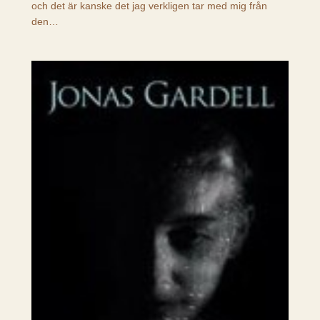
och det är kanske det jag verkligen tar med mig från
den…