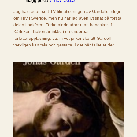
7 nov 2013
Inlägg postat
Jag har redan sett TV-filmatiseringen av Gardells trilogi
om HIV i Sverige, men nu har jag även lyssnat på första
delen i bokform: Torka aldrig tårar utan handskar: 1.
Kärleken. Boken är inläst i en underbar
författaruppläsning. Ja, ni vet ju kanske att Gardell
verkligen kan tala och gestalta. I det här fallet är det …