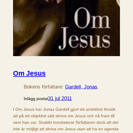
Om Jesus
Bokens författare:
Gardell, Jonas
.
31 jul 2011
Inlägg postat
I Om Jesus har Jonas Gardell gjort ett ambitiöst försök
att på ett objektivt sätt skriva om Jesus och nå fram till
vem han var. Snabbt konstaterar författaren dock att det
inte är möjligt att skriva om Jesus utan att ha en agenda