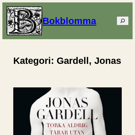
Hoppa
till
Bokblomma
Sök
innehåll
Kategori:
Gardell, Jonas