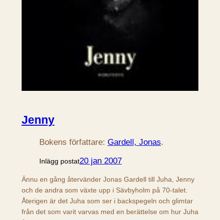
Jenny
Bokens författare:
Gardell, Jonas
.
20 jan 2007
Inlägg postat
Ännu en gång återvänder Jonas Gardell till Juha, Jenny
och de andra som växte upp i Sävbyholm på 70-talet.
Återigen är det Juha som ser i backspegeln och glimtar
från det som varit varvas med en berättelse om hur Juha