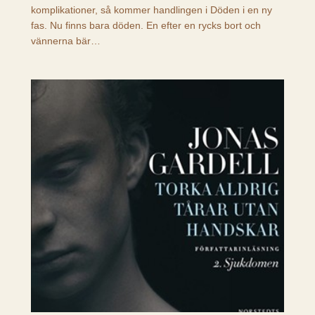
komplikationer, så kommer handlingen i Döden i en ny
fas. Nu finns bara döden. En efter en rycks bort och
vännerna bär…