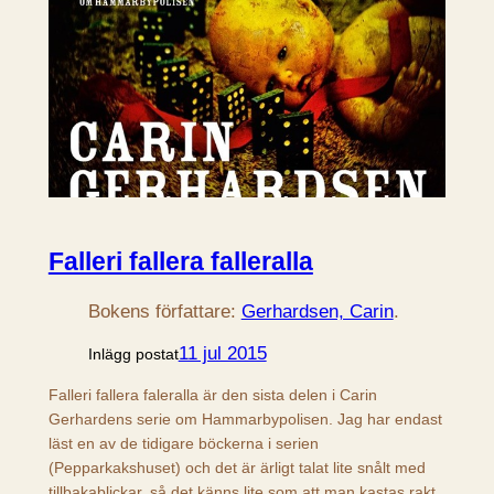
Falleri fallera falleralla
Bokens författare:
Gerhardsen, Carin
.
11 jul 2015
Inlägg postat
Falleri fallera faleralla är den sista delen i Carin
Gerhardens serie om Hammarbypolisen. Jag har endast
läst en av de tidigare böckerna i serien
(Pepparkakshuset) och det är ärligt talat lite snålt med
tillbakablickar, så det känns lite som att man kastas rakt