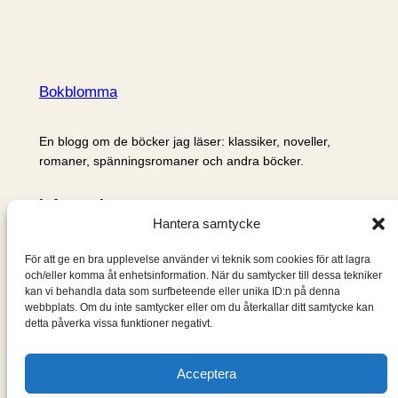
Bokblomma
En blogg om de böcker jag läser: klassiker, noveller,
romaner, spänningsromaner och andra böcker.
Information
Hantera samtycke
Cookie- och integritetspolicy
Om mig & om bloggen
För att ge en bra upplevelse använder vi teknik som cookies för att lagra
S
och/eller komma åt enhetsinformation. När du samtycker till dessa tekniker
kan vi behandla data som surfbeteende eller unika ID:n på denna
ö
webbplats. Om du inte samtycker eller om du återkallar ditt samtycke kan
k
detta påverka vissa funktioner negativt.
Acceptera