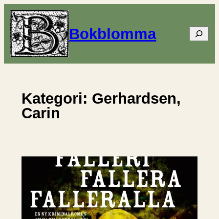
Hoppa
till
Bokblomma
Sök
innehåll
Kategori:
Gerhardsen,
Carin