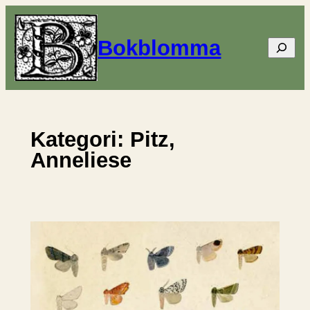
Hoppa
till
Bokblomma
Sök
innehåll
Kategori:
Pitz,
Anneliese