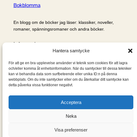
Bokblomma
En blogg om de böcker jag läser: klassiker, noveller,
romaner, spänningsromaner och andra böcker.
Information
Hantera samtycke
Cookie- och integritetspolicy
Om mig & om bloggen
För att ge en bra upplevelse använder vi teknik som cookies för att lagra
S
och/eller komma åt enhetsinformation. När du samtycker till dessa tekniker
kan vi behandla data som surfbeteende eller unika ID:n på denna
ö
webbplats. Om du inte samtycker eller om du återkallar ditt samtycke kan
k
detta påverka vissa funktioner negativt.
Acceptera
Neka
Visa preferenser
Designad med
WordPress