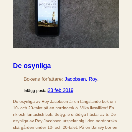
De osynliga
Bokens författare:
Jacobsen, Roy
.
23 feb 2019
Inlägg postat
De osynliga av Roy Jacobsen är en fängslande bok om
10- och 20-talet på en nordnorsk ö. Vilka livsvillkor! En
rik och fantastisk bok. Betyg: 5 onödiga hästar av 5. De
osynliga av Roy Jacobsen utspelar sig i den nordnorska
skärgården under 10- och 20-talet. På ön Barrøy bor en