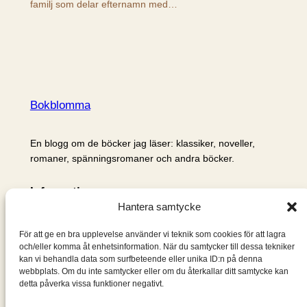
familj som delar efternamn med…
Bokblomma
En blogg om de böcker jag läser: klassiker, noveller,
romaner, spänningsromaner och andra böcker.
Information
Hantera samtycke
Cookie- och integritetspolicy
Om mig & om bloggen
För att ge en bra upplevelse använder vi teknik som cookies för att lagra
S
och/eller komma åt enhetsinformation. När du samtycker till dessa tekniker
kan vi behandla data som surfbeteende eller unika ID:n på denna
ö
webbplats. Om du inte samtycker eller om du återkallar ditt samtycke kan
k
detta påverka vissa funktioner negativt.