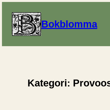
Hoppa
till
innehåll
Bokblomma
Kategori:
Provoos