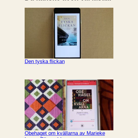
Den tyska flickan
Obehaget om kvällarna av Marieke