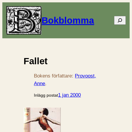
Bokblomma
Sök
Fallet
Bokens författare:
Provoost,
Anne
.
1 jan 2000
Inlägg postat