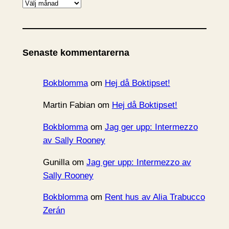
A
r
k
i
Senaste kommentarerna
v
Bokblomma
om
Hej då Boktipset!
Martin Fabian
om
Hej då Boktipset!
Bokblomma
om
Jag ger upp: Intermezzo
av Sally Rooney
Gunilla
om
Jag ger upp: Intermezzo av
Sally Rooney
Bokblomma
om
Rent hus av Alia Trabucco
Zerán