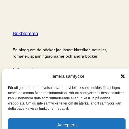
Bokblomma
En blogg om de böcker jag läser: klassiker, noveller,
romaner, spänningsromaner och andra böcker.
Information
Hantera samtycke
Cookie- och integritetspolicy
Om mig & om bloggen
För att ge en bra upplevelse använder vi teknik som cookies för att lagra
S
och/eller komma åt enhetsinformation. När du samtycker till dessa tekniker
kan vi behandla data som surfbeteende eller unika ID:n på denna
ö
webbplats. Om du inte samtycker eller om du återkallar ditt samtycke kan
k
detta påverka vissa funktioner negativt.
Acceptera