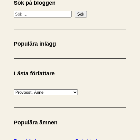
Sök på bloggen
S
Sök
ö
k
Populära inlägg
Lästa författare
K
a
t
e
Populära ämnen
g
o