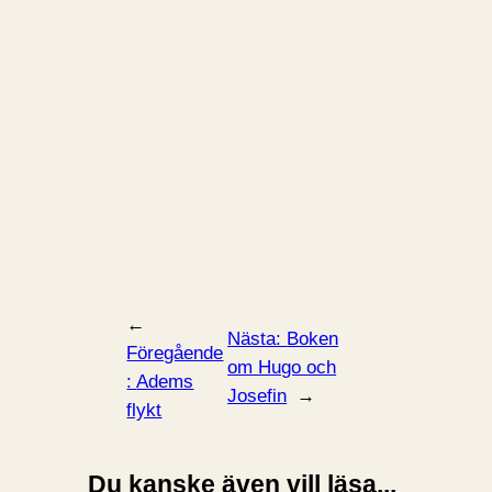
←
Nästa:
Boken
Föregående
om Hugo och
:
Adems
Josefin
→
flykt
Du kanske även vill läsa...