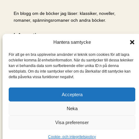
En blogg om de böcker jag läser: klassiker, noveller,
romaner, spänningsromaner och andra böcker.
Information
Hantera samtycke
Cookie- och integritetspolicy
Om mig & om bloggen
För att ge en bra upplevelse använder vi teknik som cookies för att lagra
S
och/eller komma åt enhetsinformation. När du samtycker till dessa tekniker
kan vi behandla data som surfbeteende eller unika ID:n på denna
ö
webbplats. Om du inte samtycker eller om du återkallar ditt samtycke kan
k
detta påverka vissa funktioner negativt.
Acceptera
Neka
Visa preferenser
Designad med
WordPress
Cookie- och integritetspolicy