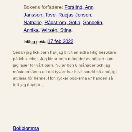
Bokens författare:
Forslind, Ann
, 
Jansson, Tove
, 
Ruejas Jonson,
Nathalie
, 
Rådström, Sofia
, 
Sandelin,
Annika
, 
Wirsén, Stina
.
17 feb 2022
Inlägg postat
Sedan jag fick barn har jag blivit en extra flitig besökare
på biblioteket. Jag lånar hem mängder av böcker som
jag läser för vårt barn. Nu är hon 8 månader och jag
måste erkänna att det tyvärr har blivit snudd på omöjligt
att läsa för henne. Hon rycker böckerna ur handen så
fort jag öppnar…
Bokblomma