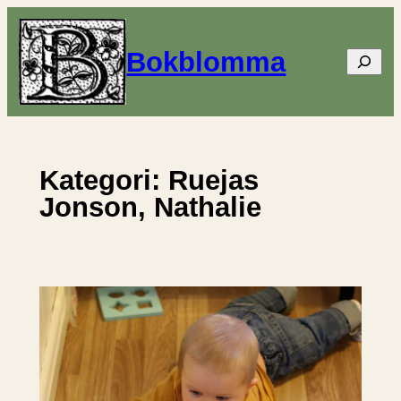
Hoppa
till
Bokblomma
Sök
innehåll
Kategori:
Ruejas
Jonson, Nathalie