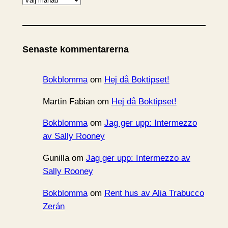
r
k
i
Senaste kommentarerna
v
Bokblomma
om
Hej då Boktipset!
Martin Fabian
om
Hej då Boktipset!
Bokblomma
om
Jag ger upp: Intermezzo
av Sally Rooney
Gunilla
om
Jag ger upp: Intermezzo av
Sally Rooney
Bokblomma
om
Rent hus av Alia Trabucco
Zerán