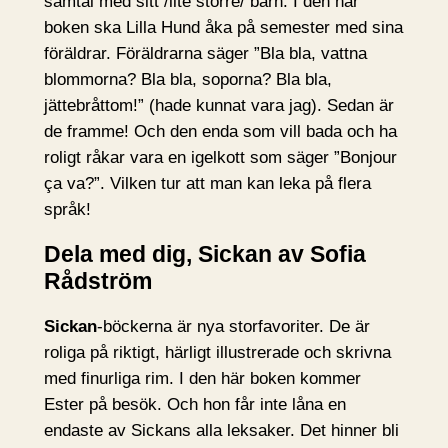
samtal med sitt /lite större/ barn. I den här
boken ska Lilla Hund åka på semester med sina
föräldrar. Föräldrarna säger ”Bla bla, vattna
blommorna? Bla bla, soporna? Bla bla,
jättebråttom!” (hade kunnat vara jag). Sedan är
de framme! Och den enda som vill bada och ha
roligt råkar vara en igelkott som säger ”Bonjour
ça va?”. Vilken tur att man kan leka på flera
språk!
Dela med dig, Sickan av Sofia
Rådström
Sickan
-böckerna är nya storfavoriter. De är
roliga på riktigt, härligt illustrerade och skrivna
med finurliga rim. I den här boken kommer
Ester på besök. Och hon får inte låna en
endaste av Sickans alla leksaker. Det hinner bli