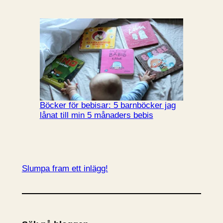
Böcker för bebisar: 5 barnböcker jag
lånat till min 5 månaders bebis
Slumpa fram ett inlägg!