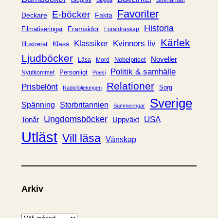
i
Favoriter
E-böcker
Deckare
Fakta
e
Historia
Framsidor
Filmatiseringar
Föräldraskap
r
Kärlek
Klassiker
Kvinnors liv
Klass
Illustrerat
Ljudböcker
Noveller
Nobelpriset
Läsa
Mord
Politik & samhälle
Personligt
Nyutkommet
Poesi
Relationer
Prisbelönt
Sorg
Radioföljetongen
Sverige
Spänning
Storbritannien
Summeringar
Ungdomsböcker
USA
Uppväxt
Tonår
Utläst
Vill läsa
Vänskap
Arkiv
A