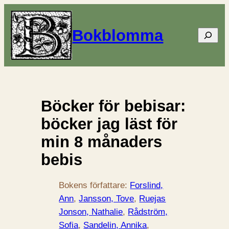
Bokblomma
Sök
Böcker för bebisar:
böcker jag läst för
min 8 månaders
bebis
Bokens författare:
Forslind,
Ann
, 
Jansson, Tove
, 
Ruejas
Jonson, Nathalie
, 
Rådström,
Sofia
, 
Sandelin, Annika
, 