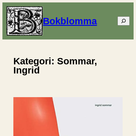
Hoppa
till
Bokblomma
Sök
innehåll
Kategori:
Sommar,
Ingrid