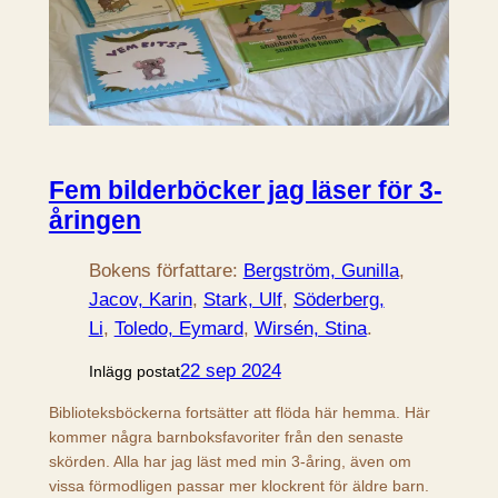
Fem bilderböcker jag läser för 3-
åringen
Bokens författare:
Bergström, Gunilla
, 
Jacov, Karin
, 
Stark, Ulf
, 
Söderberg,
Li
, 
Toledo, Eymard
, 
Wirsén, Stina
.
22 sep 2024
Inlägg postat
Biblioteksböckerna fortsätter att flöda här hemma. Här
kommer några barnboksfavoriter från den senaste
skörden. Alla har jag läst med min 3-åring, även om
vissa förmodligen passar mer klockrent för äldre barn.