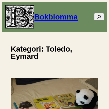
Hoppa
till
Bokblomma
Sök
innehåll
Kategori:
Toledo,
Eymard