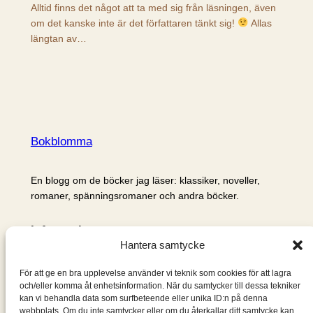
Alltid finns det något att ta med sig från läsningen, även
om det kanske inte är det författaren tänkt sig!
Allas
längtan av…
Bokblomma
En blogg om de böcker jag läser: klassiker, noveller,
romaner, spänningsromaner och andra böcker.
Information
Hantera samtycke
Cookie- och integritetspolicy
Om mig & om bloggen
För att ge en bra upplevelse använder vi teknik som cookies för att lagra
S
och/eller komma åt enhetsinformation. När du samtycker till dessa tekniker
kan vi behandla data som surfbeteende eller unika ID:n på denna
ö
webbplats. Om du inte samtycker eller om du återkallar ditt samtycke kan