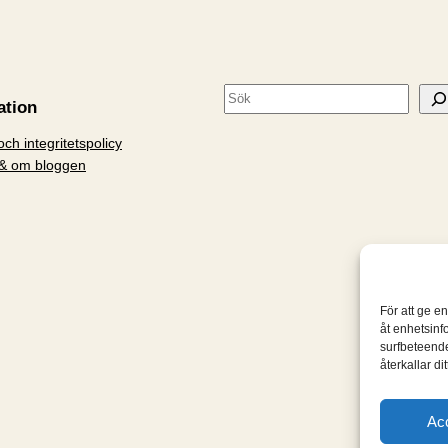
S
ation
ö
ch integritetspolicy
k
& om bloggen
För att ge e
åt enhetsinf
surfbeteende
återkallar d
Ac