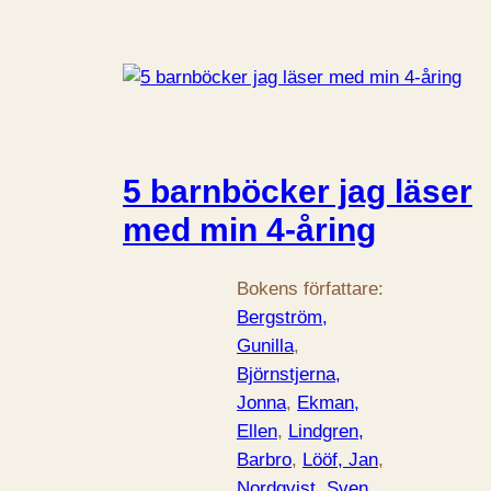
5 barnböcker jag läser
med min 4-åring
Bokens författare:
Bergström,
Gunilla
, 
Björnstjerna,
Jonna
, 
Ekman,
Ellen
, 
Lindgren,
Barbro
, 
Lööf, Jan
, 
Nordqvist, Sven
.