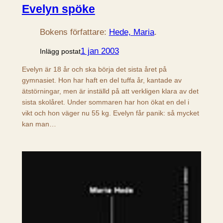
Evelyn spöke
Bokens författare:
Hede, Maria
.
1 jan 2003
Inlägg postat
Evelyn är 18 år och ska börja det sista året på
gymnasiet. Hon har haft en del tuffa år, kantade av
ätstörningar, men är inställd på att verkligen klara av det
sista skolåret. Under sommaren har hon ökat en del i
vikt och hon väger nu 55 kg. Evelyn får panik: så mycket
kan man…