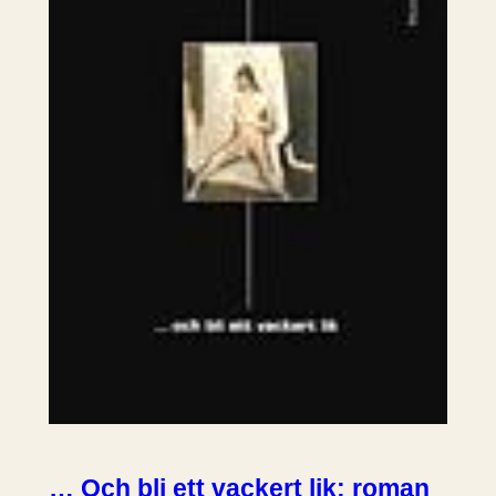
… Och bli ett vackert lik: roman