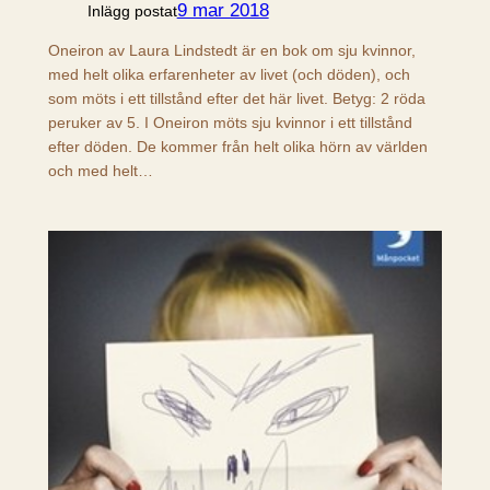
9 mar 2018
Inlägg postat
Oneiron av Laura Lindstedt är en bok om sju kvinnor,
med helt olika erfarenheter av livet (och döden), och
som möts i ett tillstånd efter det här livet. Betyg: 2 röda
peruker av 5. I Oneiron möts sju kvinnor i ett tillstånd
efter döden. De kommer från helt olika hörn av världen
och med helt…