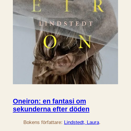
Oneiron: en fantasi om
sekunderna efter döden
Bokens författare:
Lindstedt, Laura
.