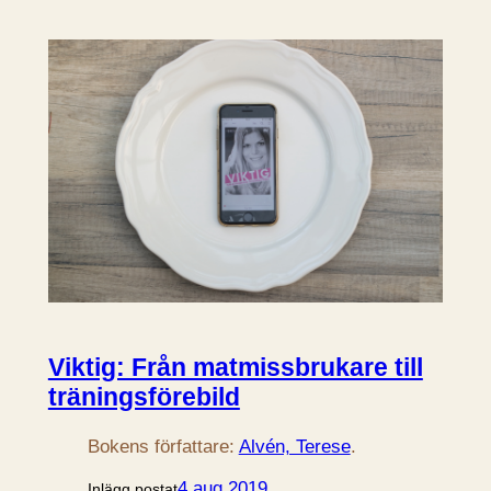
Viktig: Från matmissbrukare till
träningsförebild
Bokens författare:
Alvén, Terese
.
4 aug 2019
Inlägg postat