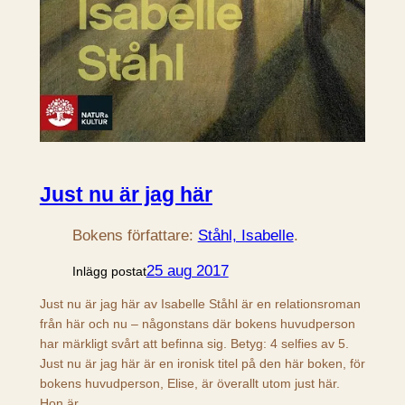
Just nu är jag här
Bokens författare:
Ståhl, Isabelle
.
25 aug 2017
Inlägg postat
Just nu är jag här av Isabelle Ståhl är en relationsroman
från här och nu – någonstans där bokens huvudperson
har märkligt svårt att befinna sig. Betyg: 4 selfies av 5.
Just nu är jag här är en ironisk titel på den här boken, för
bokens huvudperson, Elise, är överallt utom just här.
Hon är…