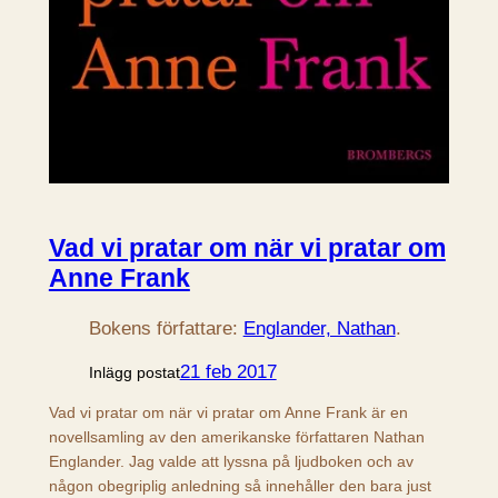
Vad vi pratar om när vi pratar om
Anne Frank
Bokens författare:
Englander, Nathan
.
21 feb 2017
Inlägg postat
Vad vi pratar om när vi pratar om Anne Frank är en
novellsamling av den amerikanske författaren Nathan
Englander. Jag valde att lyssna på ljudboken och av
någon obegriplig anledning så innehåller den bara just