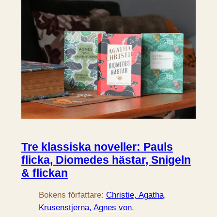
Tre klassiska noveller: Pauls
flicka, Diomedes hästar, Snigeln
& flickan
Bokens författare:
Christie, Agatha
, 
Krusenstjerna, Agnes von
, 