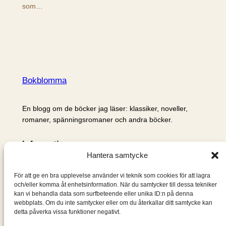
som…
Bokblomma
En blogg om de böcker jag läser: klassiker, noveller,
romaner, spänningsromaner och andra böcker.
Information
Hantera samtycke
Cookie- och integritetspolicy
Om mig & om bloggen
För att ge en bra upplevelse använder vi teknik som cookies för att lagra
S
och/eller komma åt enhetsinformation. När du samtycker till dessa tekniker
kan vi behandla data som surfbeteende eller unika ID:n på denna
ö
webbplats. Om du inte samtycker eller om du återkallar ditt samtycke kan
k
detta påverka vissa funktioner negativt.